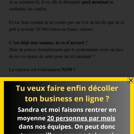
quel montant
A ce moment-là, il ou elle te demande
tu
souhaites lui confier.
Et toi, ben comme tu ne roules pas sur l’or, tu lui dis que tu es
prêt à investir 10’000 euros ou francs suisses.
C’est déjà une somme, tu es d’accord ?
Mais tu penses honnêtement que le gestionnaire assis en face
de toi va signer de suite pour un tel montant ?
NON !
La réponse est évidemment
« institutionnelle »
Les sociétés de gestion dite
réservent
généralement leurs service à celles ou ceux qui peuvent leur
confier au minimum 50, 100, voire 500 milles euros/francs
suisse.
Alors t’imagines bien que tes 10’000 balles risquent pas trop
de les intéresser.