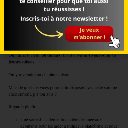
Avec elevenUp trading , à ton avis, ce sera différent ?
Bien sûr que oui et c’est justement là qu’elevenUp, à notre
avis, fait très fort.
Les fondateurs ont voulu permettre à toutes les « petites
gens » d’accéder aux services d’un grand gestionnaire de
50 dollars !
fortune pour un prix d’entrée de
50 dollars
43 euros
45
Oui, tu as bien lu,
. C’est environ
ou
francs suisses.
On y reviendra au chapitre suivant.
Mais de quels services pourras-tu disposer avec cette somme
chez elevenUp à ton avis ?
Regarde plutôt :
Une sorte d’académie financière destinée aux
débutants pour les aider à utiliser la plateforme et pour