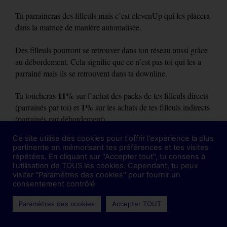
Tu parraineras des filleuls mais c’est elevenUp qui les placera
dans la matrice de manière automatisée.
Des filleuls pourront se retrouver dans ton réseau aussi grâce
au débordement. Cela signifie que ce n’est pas toi qui les a
parrainé mais ils se retrouvent dans ta downline.
11%
Tu toucheras
sur l’achat des packs de tes filleuls directs
1%
(parrainés par toi) et
sur les achats de tes filleuls indirects
(parrainés par débordement).
Ce site utilise des cookies pour t'offrir l'expérience la plus
Et comme tu n’es pas obligé de parrainer, tu peux imaginer
pertinente en mémorisant tes préférences et tes visites
simplement entrer chez elevenUp pour investir et quand
répétées. En cliquant sur "Accepter tout", tu consens à
même toucher des commissions sur tes filleuls indirects.
l'utilisation de TOUS les cookies. Cependant, tu peux
visiter "Paramètres des cookies" pour fournir un
consentement contrôlé
Elle est pas belle la vie ?
Paramètres des cookies
Accepter TOUT
Et là ce ne sont que les commissions de base que tu peux
toucher.