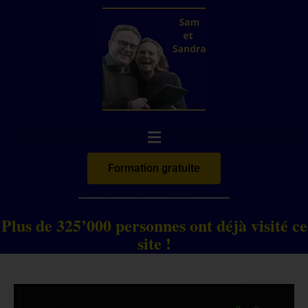
Aller
au
contenu
Formation gratuite
____________________
Plus de 325’000 personnes ont déjà visité ce
site !