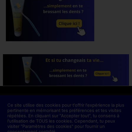
Mentions Légales
Ce site utilise des cookies pour t'offrir l'expérience la plus
pertinente en mémorisant tes préférences et tes visites
Politique de confidentialité
répétées. En cliquant sur "Accepter tout", tu consens à
l'utilisation de TOUS les cookies. Cependant, tu peux
visiter "Paramètres des cookies" pour fournir un
sametsandra.com – Copyright 2021-2025 © Tous
consentement contrôlé