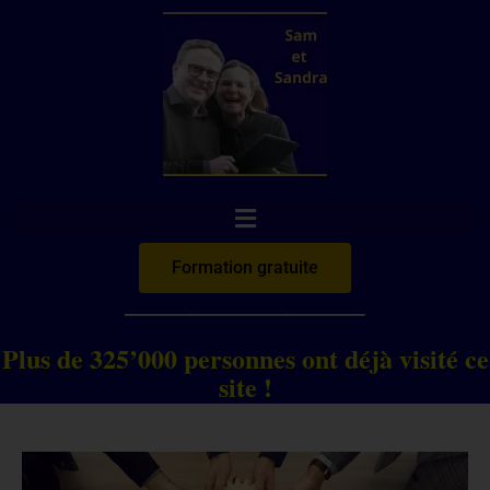
Aller
au
contenu
Formation gratuite
____________________
Plus de 325’000 personnes ont déjà visité ce
site !