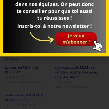
MLM !
Suis-nous aussi sur Facebook:
Profil de Sandra
Profil de Sam
Similaire
La peur en MLM: elle
Les gourous du MLM: les
t’envahit ?
vérités que personne ne te
11 mars 2025
dit à leur sujet !
Dans "Les peurs en MLM"
7 mai 2023
Dans "Conseils MLM"
Pourquoi ne plus faire du
MLM en 2025 ?
14 septembre 2025