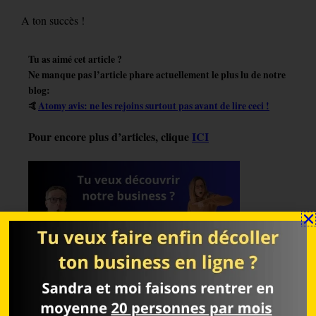
A ton succès !
Tu as aimé cet article ?
Ne manque pas l’article phare actuellement le plus lu de notre
blog:
🤙
Atomy avis: ne les rejoins surtout pas avant de lire ceci !
Pour encore plus d’articles, clique
ICI
Change ta vie et réalise tes rêves grâce au