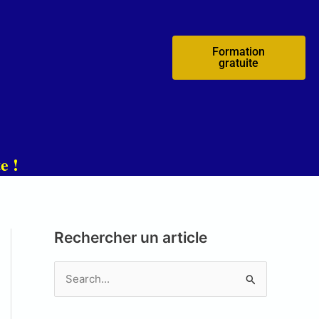
Formation
gratuite
e !
Rechercher un article
R
e