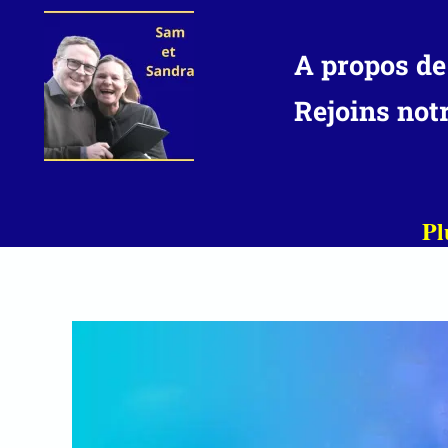
Aller
au
A propos de
contenu
Rejoins not
Pl