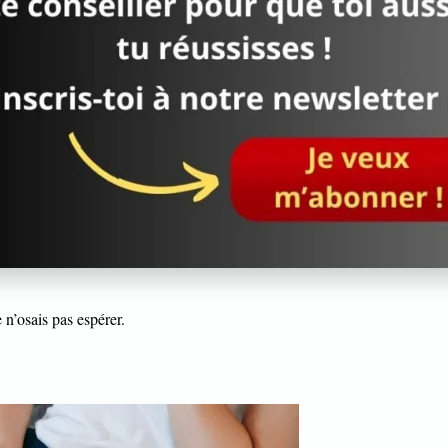
attire.
 que l’on poursuit, mais que l’on
ci-dessus), tu deviendras quelqu’un de plus attractif.
 vers laquelle ils seront attirés.
à toi.
 n’osais pas espérer.