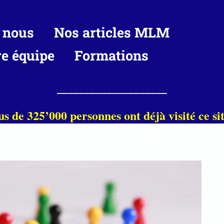
 nous
Nos articles MLM
re équipe
Formations
____________________
us de 325’000 personnes ont déjà visité ce sit