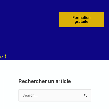
Formation
gratuite
e !
Rechercher un article
R
e