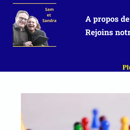
Aller
au
A propos de
contenu
Rejoins not
Pl