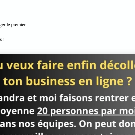
ger le premier.
s !
améliorer le premier.
’action du tout !
tion
!