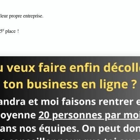
eur propre entreprise.
e
 5
place !
elui ou celle qui deviendra ton parrain (ou ta marraine), tu
€. Il contient à la fois des produits des différentes gammes
ion et une mallette pour ranger tout ton matériel AKEO.
propose 10 gammes différentes :