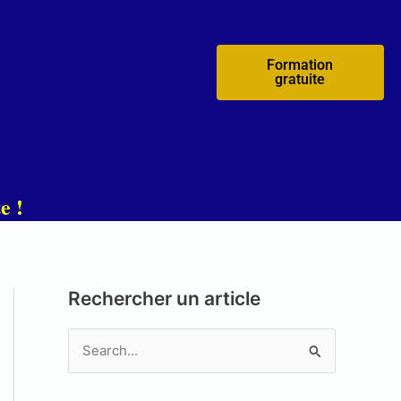
Formation
gratuite
e !
Rechercher un article
R
e