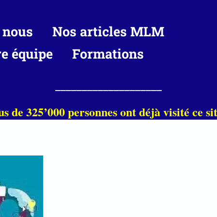
 nous
Nos articles MLM
re équipe
Formations
____________________
us de 325’000 personnes ont déjà visité ce sit