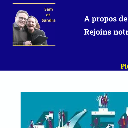
Aller
au
A propos de
contenu
Rejoins not
Pl