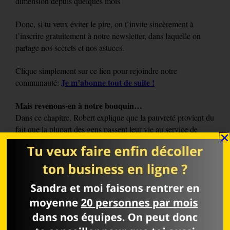
dimension depuis quelques mois
Donc, si tu veux éviter le pire, on t’invite sincèrement à
t’inscrire gratuitement à notre newsletter, dans laquelle on
partage nos secrets et nos astuces.
Clique simplement sur ce lien pour rejoindre notre
Je m’abonne tout de suite !
communauté:
Mais revenons-en à notre bouquin…
Dans ce chapitre, Robert explique que la pauvreté provient du
fait que la plupart des gens passent leur vie au service de
quelqu’un d’autre.
toute chance de liberté.
Ce qui annule
Pour devenir libre, il faut donc sortir de l’esclavage et
s’occuper de ses propres affaires.
Père riche, Père pauvre donne ici quelques exemples de