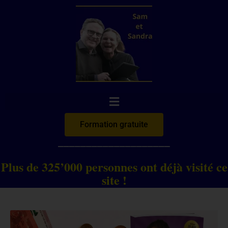
Aller
au
contenu
Formation gratuite
____________________
Plus de 325’000 personnes ont déjà visité ce
site !