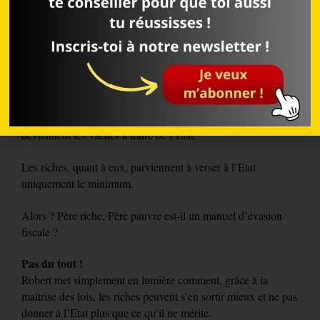
business à créer afin de ne plus être au services des autres.
4. L’historique des impôts et le pouvoir des
entreprises
Pour Robert, les pauvres, par leur manque de connaissances,
deviennent les vaches à traire de l’Etat.
Les riches, quant à eux, parviennent à verser à l’Etat
uniquement le minimum.
Alors ? Père riche, Père pauvre est-il un manuel d’évasion
fiscale ?
Pas du tout !
Robert met simplement en lumière comment, grâce à la
maitrise des lois, les riches peuvent s’en sortir mieux et ne pas
donner à l’Etat plus que ce qu’il ne mérite.