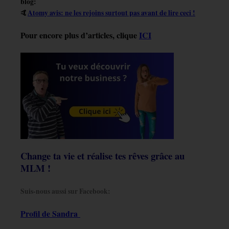
blog:
🤙
Atomy avis: ne les rejoins surtout pas avant de lire ceci !
Pour encore plus d’articles, clique
ICI
Change ta vie et réalise tes rêves grâce au
MLM !
Suis-nous aussi sur Facebook:
Profil de Sandra