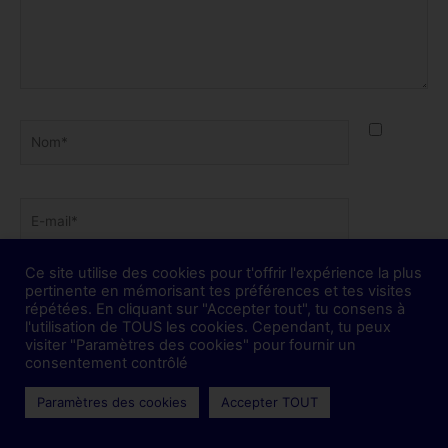
Nom*
E-
mail*
Ce site utilise des cookies pour t'offrir l'expérience la plus
Site
pertinente en mémorisant tes préférences et tes visites
répétées. En cliquant sur "Accepter tout", tu consens à
l'utilisation de TOUS les cookies. Cependant, tu peux
visiter "Paramètres des cookies" pour fournir un
consentement contrôlé
Enregistrer mon nom, mon e-mail et mon site dans le
navigateur pour mon prochain commentaire.
Paramètres des cookies
Accepter TOUT
Prévenez-moi de tous les nouveaux commentaires par e-