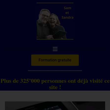
Aller
au
contenu
Formation gratuite
____________________
Plus de 325’000 personnes ont déjà visité ce
site !