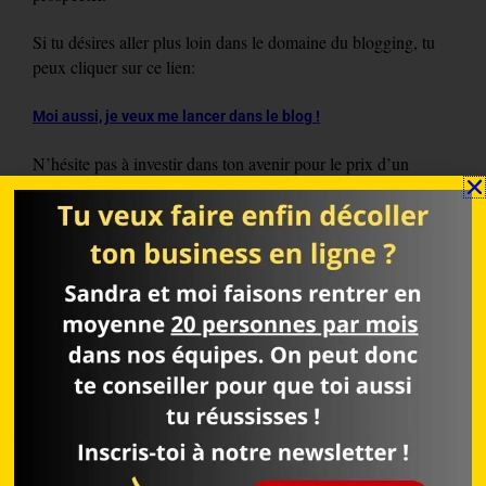
Si tu désires aller plus loin dans le domaine du blogging, tu
peux cliquer sur ce lien:
Moi aussi, je veux me lancer dans le blog !
N’hésite pas à investir dans ton avenir pour le prix d’un
MacDo.
Tu ne le regretteras pas !
Sandra et moi te souhaitons plein succès !
Tu as aimé cet article ?
Ne manque pas l’article phare actuellement le plus lu de notre
blog:
🤙
Atomy avis: ne les rejoins surtout pas avant de lire ceci !
Pour encore plus d’articles, clique
ICI