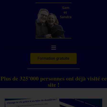
Aller
au
contenu
Formation gratuite
____________________
Plus de 325’000 personnes ont déjà visité ce
site !