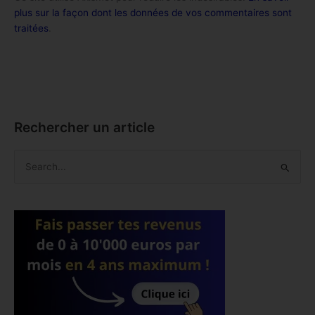
plus sur la façon dont les données de vos commentaires sont
traitées
.
Rechercher un article
R
e
c
h
e
r
c
h