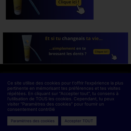
Mentions Légales
Ce site utilise des cookies pour t'offrir l'expérience la plus
pertinente en mémorisant tes préférences et tes visites
répétées. En cliquant sur "Accepter tout", tu consens à
Politique de confidentialité
l'utilisation de TOUS les cookies. Cependant, tu peux
visiter "Paramètres des cookies" pour fournir un
sametsandra.com – Copyright 2021-2025 © Tous
consentement contrôlé
droits réservés
Paramètres des cookies
Accepter TOUT