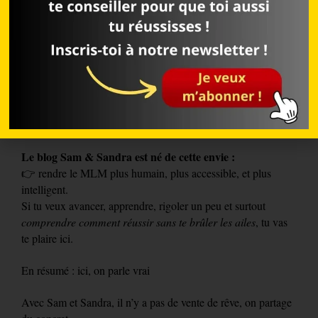
décourager, à cause de méthodes dépassées ou de promesses
irréalistes.
On a vu trop de distributeurs abandonner, persuadés qu’ils
“n’étaient pas faits pour ça”.
Alors qu’en réalité, ils avaient juste besoin des bons outils et
d’un peu de recul.
Le blog Sam & Sandra est né de cette envie :
👉 rendre le MLM plus humain, plus accessible, et plus
intelligent.
Si tu veux avancer, apprendre, rigoler un peu et surtout
comprendre comment réussir sans te brûler les ailes
, tu vas
te plaire ici.
En résumé : ici, on parle vrai
Avec Sam et Sandra, il n’y a pas de vente de rêve, on partage