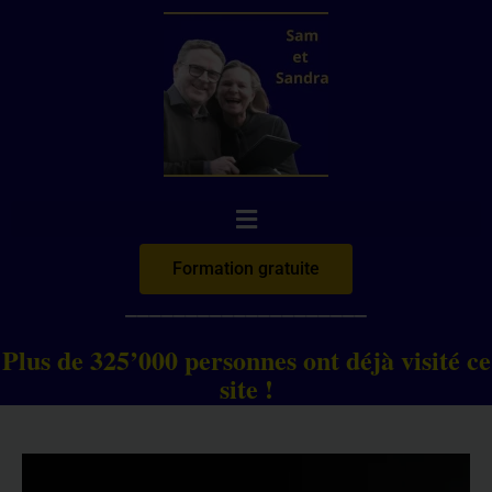
Aller
au
contenu
Formation gratuite
____________________
Plus de 325’000 personnes ont déjà visité ce
site !