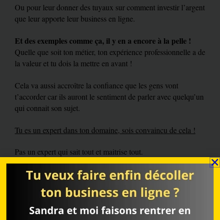
Ou pour leur donner des tuyaux sur comment investir l’argent
que leur apporte leur business en ligne.
Et des exemples comme ça, il y en a encore à la pelle !
Quelle que soit ton métier, ton expérience professionnelle a de
la valeur et tu dois la mettre en avant !
Cela va aussi accroître la confiance que les gens vont
t’accorder car ils auront le sentiment de parler avec quelqu’un
qui connait son sujet.
Tu es un expert dans ton domaine, sois convaincu de cela !
Pas un expert qui sait tout et maitrise tout.
Simplement une personne qui en sait plus qu’une grande
partie des gens sur un sujet précis et qui est du coup tout à fait
en droit de leur donner des conseils.
Tu vois où on veut en venir ?