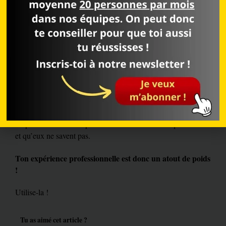
Alors, rappelle-toi: crois en toi et mets en avant tes
compétences, même celles que tu as acquises hors du cercle
de ton business en ligne !
Elles ont une valeur inestimable et aurais tort de t’en priver.
Rappelle-toi que dès que tu es formé sur un sujet, tu en sais
plus que 95% des gens.
Tu peux dès lors faire profiter ton audience de ce que tu sais
et qu’eux ne savent pas.
Ton expérience professionnelle est donc un atout de poids
!
Utilise-la !
Tu as aimé cet article ?