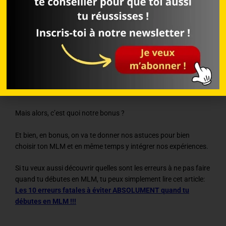
Malheureusement, l’outil utilisé était moyen et l’encadrement
de ses promoteurs plutôt léger.
Attention: on ne jette pas la pierre. On a simplement constaté
qu’on irait pas loin avec tout ça.
Cela a donc modifié notre avis LR et on a finalement renoncé à
rester plus longtemps.
Mais alors, c’est quoi notre bonus ?
Et bien, en bonus, on va te donner nos astuces pour bien
choisir ton MLM et en même temps y intégrer nos expériences.
Si tu veux aussi découvrir quelles sont les erreurs à ne pas faire
quand tu débutes en MLM, tu peux simplement lire cet article:
Les 10 erreurs fatales à éviter ABSOLUMENT quand tu
débutes en MLM !!!