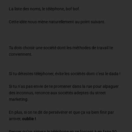
La liste des noms, le téléphone, bof bof.
Cette idée nous mène naturellement au point suivant.
Tu dois choisir une société dont les méthodes de travail te
conviennent.
Si tu détestes téléphoner, évite les sociétés dont c’est le dada !
Si tu n’as pas envie de te promener dans la rue pour alpaguer
des inconnus, renonce aux sociétés adeptes du street
marketing.
En plus, si on te dit de persévérer et que ça va bien finir par
arriver,
oublie !
Penser qu’on aimera le téléphone en se forçant à en faire 50