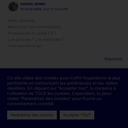
SAMUEL SIERRO
19 NOVEMBRE 2021 À 12:03 PM
Hello Johanna,
Merci pour ton commentaire.
Pourquoi as-tu quitté LR ?
Les produits ? Les méthodes ?
Plein succès à toi !
Répondre
HAJOUBI
Ce site utilise des cookies pour t'offrir l'expérience la plus
19 NOVEMBRE 2021 À 8:43 AM
pertinente en mémorisant tes préférences et tes visites
répétées. En cliquant sur "Accepter tout", tu consens à
Je comprends pourquoi vous avez quitté votre ancien Mlm,
l'utilisation de TOUS les cookies. Cependant, tu peux
c’est le même cas pour moi, j’ai changé pour la même société
visiter "Paramètres des cookies" pour fournir un
que vous et chez les Ninjas ont avance très vite et surtout ont
consentement contrôlé
des résultats, grâce à ces outils super puissants.
Paramètres des cookies
Accepter TOUT
Répondre