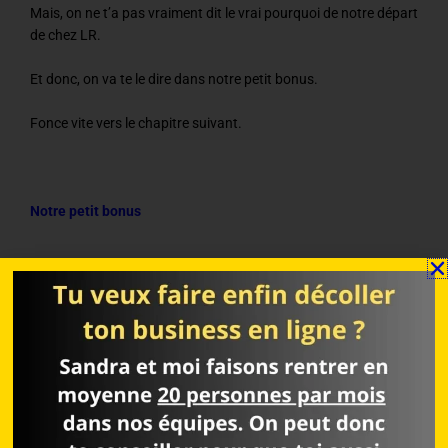
Mais, on ne t’a pas vraiment dit le vrai pourquoi de notre départ
de chez LR.
Et donc, on va te le dire dans notre petit bonus.
Fonce vite vers le chapitre suivant.
Notre petit bonus
Notre avis LR franc et honnête pourrait se résumer ainsi:
Super société dotée de produits exceptionnels, mais qui a
malheureusement manqué le virage indispensable du
marketing digital.
Alors, ok, notre marraine a bien essayé de se démener pour
nous amener de la valeur et nous former au digital.