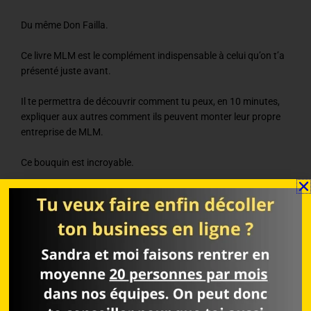
Du même Don Failla.
Ce livre MLM est le complément indispensable à celui qu’on t’a
présenté juste avant.
Il te permettra de découvrir comment tu peux, en 10 minutes,
expliquer aux autres comment ils peuvent monter leur propre
entreprise de MLM.
Ce bouquin est incroyable.
Je pense que je vais le relire bientôt d’ailleurs.
Livre MLM de référence: GO PRO
Ce livre MLM a été écrit par Eric Worre.