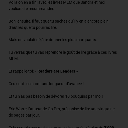
Voilà on en a fini avec les livres MLM que Sandra et moi
voulions te recommander.
Bon, ensuite, il faut que tu saches qu’il y en a encore plein
d’autres que tu pourras lire.
Mais on voulait déjà te donner les plus marquants.
Tu verras que tu vas reprendre le goût de lire grâce à ces livres
MLM.
Et rappelle-toi:
« Readers are Leaders »
Ceux qui lisent ont une longueur d’avance !
Et tu n’as pas besoin de dévorer 10 bouquins par mo
is.
Eric Worre, l’auteur de Go Pro, préconise de lire une vingtaine
de pages par jour.
Cela semble peu mais en un an, cela t’amène à plus de
7’000