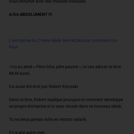
nous enfumer avec des théories foireuses.
A lire ABSOLUMENT !!!
L’entreprise du 21ème siècle: livre MLM pour construire ton
futur
S
i tu as aimé « Père riche, père pauvre », tu vas adorer ce livre
MLM aussi.
Il a aussi été écrit par Robert Kiyosaki.
Dans ce livre, Robert explique pourquoi et comment développe
sa propre entreprise si tu veux réussir dans ce nouveau siècle.
Tu ne seras jamais riche en restant salarié.
Il y a une autre voie.