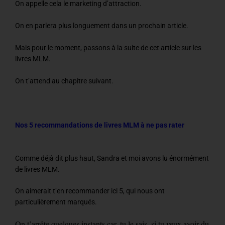
On appelle cela le marketing d’attraction.
On en parlera plus longuement dans un prochain article.
Mais pour le moment, passons à la suite de cet article sur les
livres MLM.
On t’attend au chapitre suivant.
Nos 5 recommandations de livres MLM à ne pas rater
Comme déjà dit plus haut, Sandra et moi avons lu énormément
de livres MLM.
On aimerait t’en recommander ici 5, qui nous ont
particulièrement marqués.
On t’arrête quelques instants car, tu le sais, si tu veux avoir du