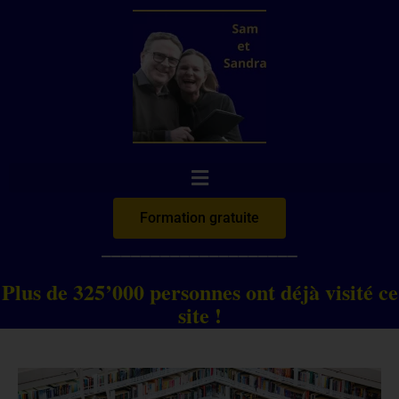
Aller
au
contenu
Formation gratuite
____________________
Plus de 325’000 personnes ont déjà visité ce
site !