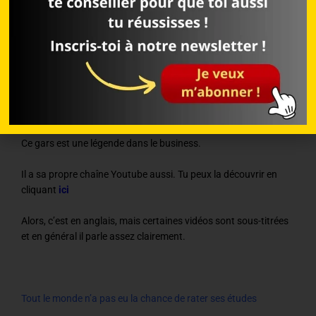
Il est lui aussi un leader MLM incontournable aux Etats-Unis.
Son message principal: si tu veux réussir, tu dois agir comme
un professionnel et ne pas te contenter de juste essayer.
Le bouquin te donnera 7 étapes pour devenir un vrai pro du
MLM.
Ce gars est une légende dans le business.
Il a sa propre chaîne Youtube aussi. Tu peux la découvrir en
cliquant
ici
Alors, c’est en anglais, mais certaines vidéos sont sous-titrées
et en général il parle assez clairement.
Tout le monde n’a pas eu la chance de rater ses études