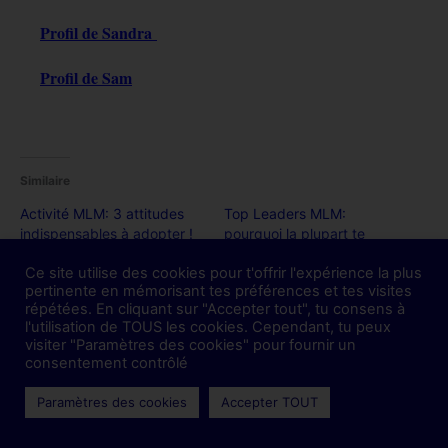
Profil de Sandra
Profil de Sam
Similaire
Activité MLM: 3 attitudes
Top Leaders MLM:
indispensables à adopter !
pourquoi la plupart te
5 mars 2022
mentent ?
Ce site utilise des cookies pour t'offrir l'expérience la plus
Dans "Trucs et astuces
11 décembre 2022
pertinente en mémorisant tes préférences et tes visites
MLM (mini-articles)"
Dans "Trucs et astuces
répétées. En cliquant sur "Accepter tout", tu consens à
MLM (mini-articles)"
l'utilisation de TOUS les cookies. Cependant, tu peux
visiter "Paramètres des cookies" pour fournir un
Différenciation en MLM: 15
consentement contrôlé
astuces à suivre pour te
démarquer !
Paramètres des cookies
Accepter TOUT
14 janvier 2024
Dans "Conseils MLM"